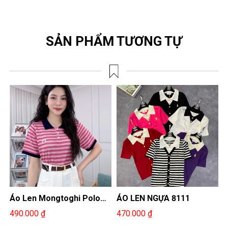
SẢN PHẨM TƯƠNG TỰ
Áo Len Mongtoghi Polo
ÁO LEN NGỰA 8111
Á
Kẻ Ngang Nhỏ Vải Nhẹ,
N
490.000 ₫
470.000 ₫
4
Bền Màu