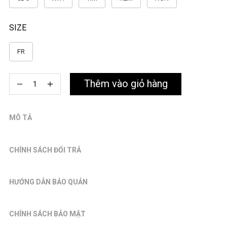
SIZE
FR
Thêm vào giỏ hàng
MÔ TẢ
CHÍNH SÁCH ĐỔI TRẢ
HƯỚNG DẪN BẢO QUẢN
CHÍNH SÁCH BẢO MẬT