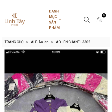
DANH
0
MỤC
SẢN
PHẨM
TRANG CHỦ
>
ALE-Áo len
>
ÁO LEN CHANEL 3302