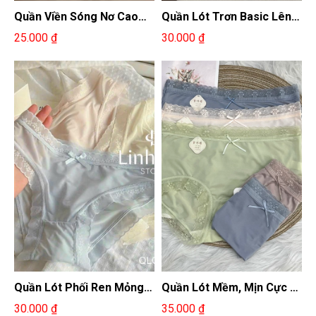
Quần Viền Sóng Nơ Cao
Quần Lót Trơn Basic Lên
Cấp
Form Cực Chuẩn
25.000 ₫
30.000 ₫
Quần Lót Phối Ren Mỏng
Quần Lót Mềm, Mịn Cực Kì
Nhẹ
Thoải mái
30.000 ₫
35.000 ₫