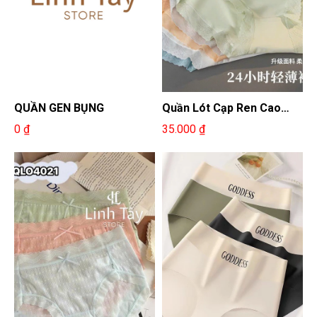
QUẦN GEN BỤNG
Quần Lót Cạp Ren Cao
Cấp
0 ₫
35.000 ₫