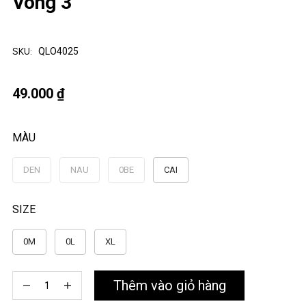
Vòng 3
SKU:
QLO4025
49.000 ₫
MÀU
DEN
NAU
0BE
CAI
SIZE
0M
0L
XL
Thêm vào giỏ hàng