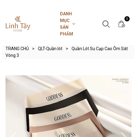
DANH
0
MỤC
SẢN
PHẨM
TRANG CHỦ
>
QLT-Quần lót
>
Quần Lót Su Cạp Cao Ôm Sát
Vòng 3