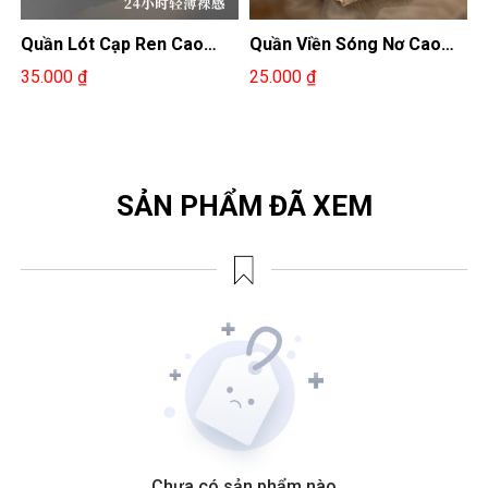
Quần Lót Cạp Ren Cao
Quần Viền Sóng Nơ Cao
Q
Cấp
Cấp
35.000 ₫
25.000 ₫
3
SẢN PHẨM ĐÃ XEM
Chưa có sản phẩm nào